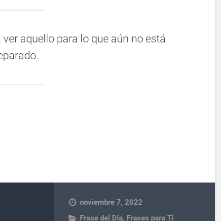
ver aquello para lo que aún no está
eparado.
noviembre 7, 2022
Frase del Día
,
Frases para Ti